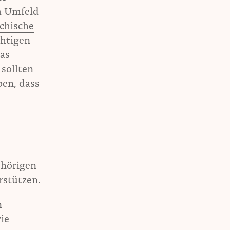
m Umfeld
ichische
chtigen
was
sollten
ben, dass
ehörigen
rstützen.
n
ie