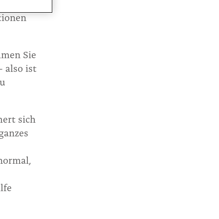
ichsten
tionen
men Sie
 also ist
zu
ert sich
 ganzes
normal,
lfe