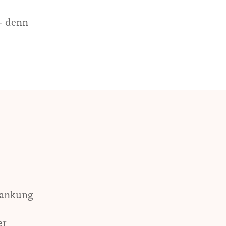
 – denn
krankung
er