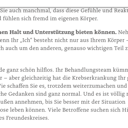
 unterschiedlichsten Gefühle zu den unwahrscheinl
n Sie auch manchmal, dass diese Gefühle und Reak
d fühlen sich fremd im eigenen Körper.
hnen Halt und Unterstützung bieten können.
Neh
nn Ihr „Ich“ besteht nicht nur aus Ihrem Körper –
ch auch um den anderen, genauso wichtigen Teil 
rade ganz schön hilflos. Ihr Behandlungsteam kümm
r – aber gleichzeitig hat die Krebserkrankung Ihr
Wie schaffen Sie es, trotzdem weiterzumachen und
che Gedanken sind ganz normal. Und es ist völlig 
ußen annehmen, bis Sie besser mit der Situation
se leben können. Viele Betroffene suchen sich Hi
es Freundeskreises.