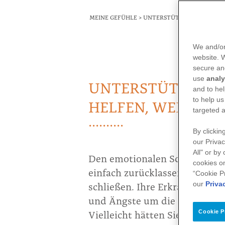
BREADCRUMB
MEINE GEFÜHLE
UNTERSTÜTZUNGSANGEBO
We and/or
website.
secure an
use
analy
UNTERSTÜTZUNG B
and to hel
HELFEN, WENN IC
to help us
targeted a
By clickin
our Privac
All" or by
Den emotionalen Schock der D
cookies on
einfach zurücklassen, wenn Si
“Cookie P
schließen. Ihre Erkrankung ist
our
Priva
und Ängste um die Zukunft, u
Vielleicht hätten Sie vorher n
Cookie P