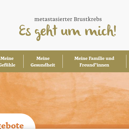
metastasierter Brustkrebs
Es geht um mich!
Main
Meine
Meine
Meine Familie und
navigation
Gefühle
Gesundheit
Freund*innen
gebote