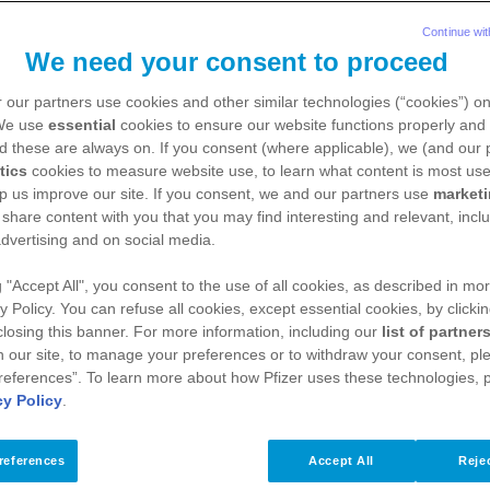
Continue wit
TE
We need your consent to proceed
 our partners use cookies and other similar technologies (“cookies”) o
 We use
essential
cookies to ensure our website functions properly and 
d these are always on. If you consent (where applicable), we (and our 
tics
cookies to measure website use, to learn what content is most use
EI BRUSTKREBS: WER KANN M
p us improve our site. If you consent, we and our partners use
market
H MIT MEINEN GEFÜHLEN KÄM
 share content with you that you may find interesting and relevant, inclu
dvertising and on social media.
g "Accept All", you consent to the use of all cookies, as described in mor
y Policy. You can refuse all cookies, except essential cookies, by clicki
 closing this banner. For more information, including our
list of partner
iagnose metastasierter Brustkrebs können Sie ni
 our site, to manage your preferences or to withdraw your consent, ple
e nach dem Arztgespräch die Praxistür hinter sich
references”. To learn more about how Pfizer uses these technologies, 
 ein tiefer Einschnitt in Ihr Leben und bringt Ge
cy Policy
.
m Ihr Leben und enorme psychische Belastungen 
ie gedacht, dass Sie so reagieren, wie Sie nun reag
references
Accept All
Rejec