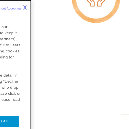
X
hout Accepting 
n our
to keep it
partners),
ful to users
IR
ing
cookies
PFE?
ding for
e detail in
ng "Decline
s
who drop
cht
ase click on
please read
danken
mit sich.
ieren.
t All