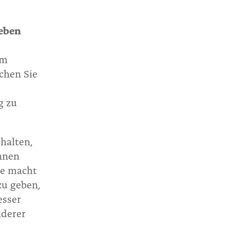
leben
em
chen Sie
g zu
rhalten,
innen
he macht
zu geben,
esser
nderer