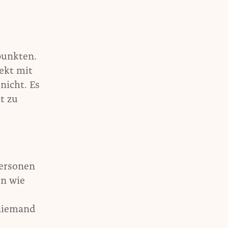
punkten.
rekt mit
nicht. Es
t zu
Personen
en wie
 niemand